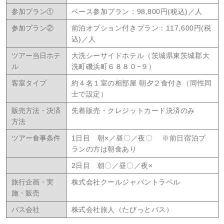
参加プラン①
ベース参加プラン：98,800円(税込)／人
参加プラン②
前泊オプション付きプラン：117,600円(税
込)／人
ツアー当日ホテ
⼤洗シーサイドホテル（茨城県東茨城郡大
ル
洗町磯浜町６８８０−９）
客室タイプ
約４名１室の相部屋 朝夕２食付き（同性同
士で設定）
販売方法・決済
先着販売・クレジットカード決済のみ
方法
ツアー食事条件
1日目 朝×／昼〇／夜〇 ※前日宿泊プ
ランの方は朝食あり
2日目 朝〇／昼〇／夜×
旅行企画・実
株式会社クールジャパントラベル
施・販売
バス会社
株式会社旅人（たびっとバス）