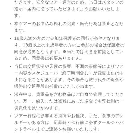
だきます。安全なツアー運営のため、当日はスタッフの
指示・案内に従っていただきますようお願いいたしま
す。
本ツアーのお申込み権利の譲渡・転売行為は禁止となり
ます。
18歳未満の方のご参加は保護者の同行が条件となりま
す。18歳以上の未成年者の方のご参加の場合は保護者の
同意が必要となります。※当社では同意を前提としてい
るため、同意書は必要ありません。
当⽇の交通状況や天候の影響、不測の事態等によりツア
ー内容やスケジュール（終了時間含む）が変更または中
⽌になることがあります。その場合も旅⾏代⾦の返⾦や
帰路の交通⼿段の補償はいたしかねます。
滞在中は、貴重品を含む物品はご自身で管理してくださ
い。万一、紛失または盗難にあった場合でも弊社側は一
切責任を負いかねます。
ツアー行程に影響する持病やお怪我、また、食事のアレ
ルギーがある方は、応募時～催行前に必ずクールジャパ
ントラベルまでご連絡をお願いいたします。