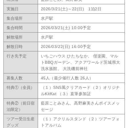
実施日
2026/3/21(土)～22(日) 1泊2日
集合場所
水戸駅
集合時間
2026/03/21(土) 10:00予定
解散場所
水戸駅
解散日時
2026/03/22(日) 16:00予定
行き先予定
いちごハウス ひたちなか、 偕楽園、マル
トBBQガーデン、アクアワールド茨城県大
洗水族館、 大洗磯前神社
募集人数
45人（最少催行人数 26人）
特典①（全員）
（１）SNS風クリアカード（２）オリジナ
ルKitKat （３）直筆参加証
特典②（前日宿
藍原ことみさん、髙野麻美さんボイスメッ
泊限定）
セージ
ツアー受注生産
（１）アクリルスタンド（２）ツアーフォ
グッズ
トアルバム