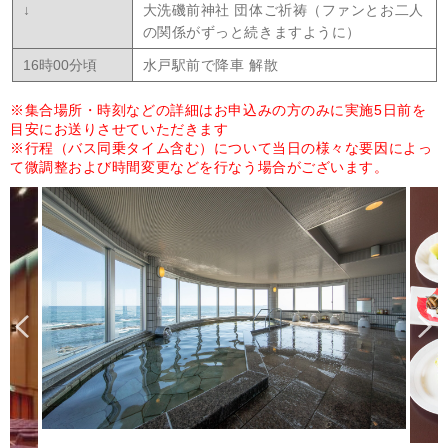
↓
大洗磯前神社 団体ご祈祷（ファンとお二人
の関係がずっと続きますように）
16時00分頃
水戸駅前で降車 解散
※集合場所・時刻などの詳細はお申込みの方のみに実施5日前を
目安にお送りさせていただきます
※行程（バス同乗タイム含む）について当日の様々な要因によっ
て微調整および時間変更などを行なう場合がございます。