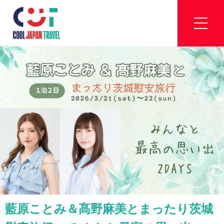
藍原ことみ＆髙野麻美とまったり茨城