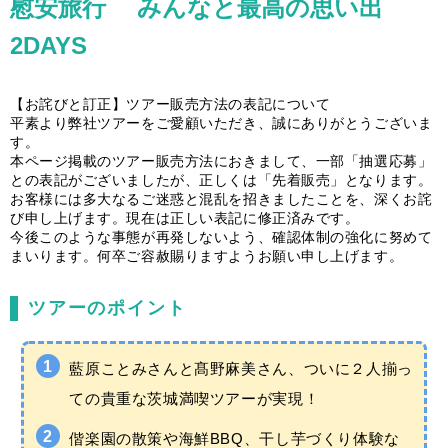
慰安旅行 みんなと最高の思い出
2DAYS
【お詫びと訂正】ツアー販売方法の表記について
平素より弊社ツアーをご愛顧いただき、誠にありがとうございま
す。
本ページ掲載のツアー販売方法におきまして、一部「抽選応募」
との表記がございましたが、正しくは「先着販売」となります。
お客様には多大なるご迷惑と混乱を招きましたことを、深くお詫
び申し上げます。現在は正しい表記に修正済みです。
今後このような事態が再発しないよう、確認体制の強化に努めて
まいります。何卒ご容赦賜りますようお願い申し上げます。
ツアーのポイント
藍原ことみさんと髙野麻美さん、ついに２人揃っ
ての貴重な茨城満喫ツアーが実現！
偕楽園の散策や海鮮BBQ、干し芋づくり体験な