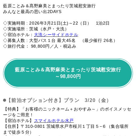
藍原ことみ＆髙野麻美とまったり茨城慰安旅行
みんなと最高の思い出2DAYS
◇実施時期 : 2026年3月21日(土)～22（日） 1泊2日
◇実施場所 : 茨城（水戸・大洗）
◇宿泊ホテル：
大洗シーサイドホテル
◇募集人数 : 大型バス１台 最大45名 （最少催行 26名）
◇旅行代金： 98,800円／人・税込み
藍原ことみ＆髙野麻美とまったり茨城慰安旅行
～98,800円
【前泊オプション付き】プラン 3/20（金）
【特典】「お客様のニックネーム＋おやすみ～」のボイスメッセ
ージをご用意！
【宿泊ホテル】
スマイルホテル水戸
【住所】〒310-0801 茨城県水戸市桜川１丁目５−６（集合場所
まで徒歩５分）