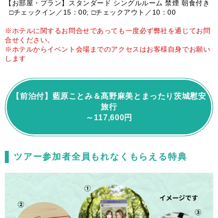
【お部屋・プラン】スタンダード シングルルーム 禁煙 朝食付き
□チェックイン／15：00; □チェックアウト／10：00
※ホテルに関するお問合せであっても一度必ず弊社を通じてお問
合せください。
※ホテルからイベント会場までのアクセスはお客様自身でお願い
します
【前泊付】藍原ことみ＆髙野麻美とまったり茨城慰安
旅行
～117,600円
ツアー参加者全員もれなくもらえる特典