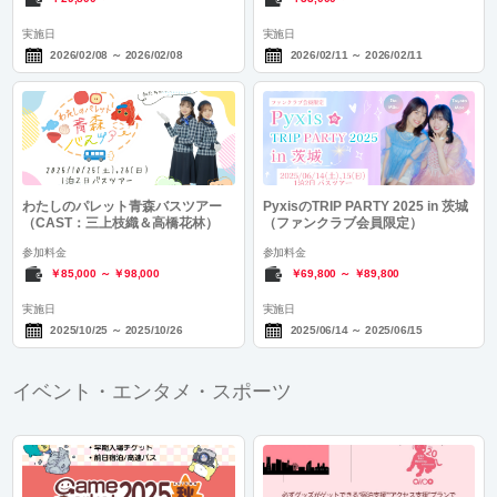
実施日
実施日
2026/02/08
～
2026/02/08
2026/02/11
～
2026/02/11
わたしのパレット青森バスツアー
PyxisのTRIP PARTY 2025 in 茨城
（CAST：三上枝織＆高橋花林）
（ファンクラブ会員限定）
参加料金
参加料金
￥85,000
～
￥98,000
￥69,800
～
￥89,800
実施日
実施日
2025/10/25
～
2025/10/26
2025/06/14
～
2025/06/15
イベント・エンタメ・スポーツ