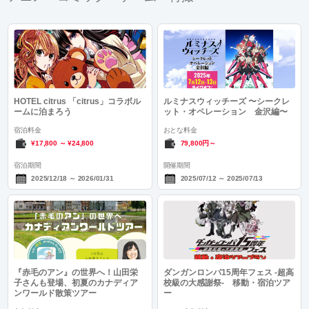
HOTEL citrus 「citrus」コラボル
ルミナスウィッチーズ 〜シークレ
ームに泊まろう
ット・オペレーション 金沢編〜
宿泊料金
おとな料金
¥17,800
～
¥24,800
79,800円～
宿泊期間
開催期間
2025/12/18
～
2026/01/31
2025/07/12
～
2025/07/13
『赤毛のアン』の世界へ！山田栄
ダンガンロンパ15周年フェス -超高
子さんも登場、初夏のカナディア
校級の大感謝祭- 移動・宿泊ツア
ンワールド散策ツアー
ー