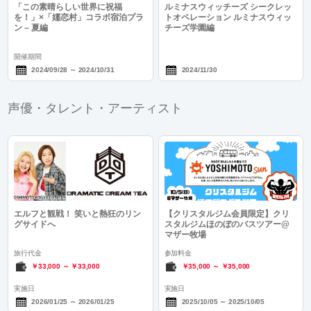
「この素晴らしい世界に祝福
ルミナスウィッチーズ シークレッ
を！」×「嬬恋村」コラボ宿泊プラ
トオペレーション ルミナスウィッ
ン – 夏編
チーズ学園編
開催期間
2024/09/28
～
2024/10/31
2024/11/30
声優・タレント・アーティスト
エルフと観戦！ 笑いと熱狂のリン
【クリスタルジム会員限定】クリ
グサイドへ
スタルジムほのぼのバスツアー@
マザー牧場
旅行代金
参加料金
￥33,000
～
￥33,000
￥35,000
～
￥35,000
実施日
実施日
2026/01/25
～
2026/01/25
2025/10/05
～
2025/10/05