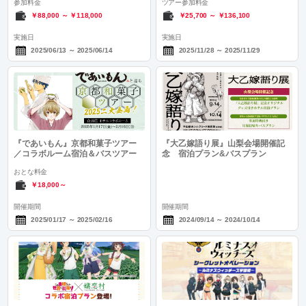
参加料金
ツアー参加料金
￥88,000
～
￥118,000
￥25,700
～
￥136,100
実施日
実施日
2025/06/13
～
2025/06/14
2025/11/28
～
2025/11/29
『であいもん』京都和菓子ツアー
『大乙嫁語り展』山梨会場開催記
／コラボルーム宿泊＆バスツアー
念 宿泊プラン&バスプラン
おとな料金
￥18,000～
開催期間
開催期間
2025/01/17
～
2025/02/16
2024/09/14
～
2024/10/14