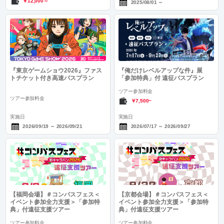
￥12,000～
2025/08/01
～
『東京ゲームショウ2026』ファス
『俺だけレベルアップな件』展
トチケット付き高速バスプラン
「参加特典」付 遠征バスプラン
ツアー参加料金
ツアー参加料金
￥7,500~
実施日
実施日
2026/09/19
～
2026/09/21
2026/07/17
～
2026/09/27
【福岡会場】＃コンパスフェス＜
【京都会場】＃コンパスフェス＜
イベント参加全力支援＞「参加特
イベント参加全力支援＞「参加特
典」付遠征支援ツアー
典」付遠征支援ツアー
ツアー参加料金
ツアー参加料金