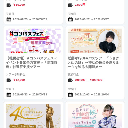
￥10,000
7,500円
実施日
実施日
2026/08/09
～
2026/08/09
2026/09/27
～
2026/09/27
【札幌会場】＃コンパスフェス＜
近藤孝行OFAバスツアー『うさぎ
イベント参加全力支援＞「参加特
と山の陰』〜神話の舞台を巡りル
典」付遠征支援ツアー
ーツを辿る大開運旅〜
ツアー参加料金
参加料金
￥12,900
¥99,900
～
¥109,900
実施日
実施日
2026/09/13
～
2026/09/13
2026/10/03
～
2026/10/04