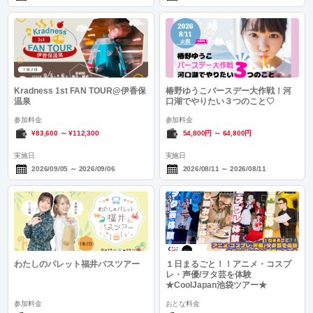
Kradness 1st FAN TOUR@伊香保
椿野ゆうこバースデー大作戦！河
温泉
口湖でやりたい３つのこと♡
参加料金
参加料金
¥83,600
～
¥112,300
54,800円
～
64,800円
実施日
実施日
2026/09/05
～
2026/09/06
2026/08/11
～
2026/08/11
わたしのパレット福井バスツアー
１日まるごと！！アニメ・コスプ
レ・声優/ヲタ芸を体験
★CoolJapan池袋ツアー★
参加料金
おとな料金