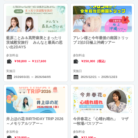
藍原ことみ＆髙野麻美とまったり
アレン様と今年最後の南国トリッ
茨城慰安旅行 みんなと最高の思
プ 2泊3日極上沖縄ツアー
い出2DAYS
参加料金
参加料金
￥98,800
～
￥117,600
￥250,000（税込）
実施日
実施日
2026/03/21
～
2026/04/05
2025/12/21
～
2025/12/23
井上ほの花 BIRTHDAY TRIP 2026
今井春花と「心晴れ晴れ」 マザ
～メモリアルツアー～
ー牧場バスツアー
参加料金
参加料金
￥29,800～
￥33,000～