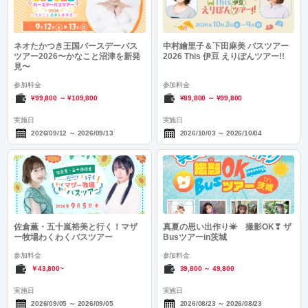
ネオたかつき王国バースデーバス
中村繪里子＆下田麻美 バスツアー
ツアー2026〜かなこと沼津を新発
2026 This 伊豆 えりぽんツアー!!
見〜
参加料金
参加料金
¥99,800
～
¥109,800
¥89,800
～
¥99,800
実施日
実施日
2026/09/12
～
2026/09/13
2026/10/03
～
2026/10/04
佐倉薫・五十嵐裕美と行く！マザ
真夏の思い出作り☀ 撮影OK❣ ザ
ー牧場わくわくバスツアー
Busツアーin茨城
参加料金
参加料金
￥43,800~
39,800
～
49,800
実施日
実施日
2026/09/05
～
2026/09/05
2026/08/23
～
2026/08/23