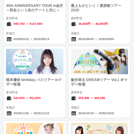
40th ANNIVERSARY TOUR in金沢
最上もがといく！屋形船ツアー
～和合という名のアートと共に～
2026
参加料金
参加料金
¥95,700
～
¥107,800
29,800円
～
44,800円
実施日
実施日
2026/09/12
～
2026/09/13
2026/09/05
～
2026/09/05
根本優奈 birthday バスツアー inマ
飯伏幸太 DREAMツアー Vol.1 ＠マ
ザー牧場
ザー牧場
参加料金
参加料金
¥42,800
～
¥52,800
¥39,800
～
¥49,800
実施日
実施日
2026/11/22
～
2026/11/22
2026/10/18
～
2026/10/18