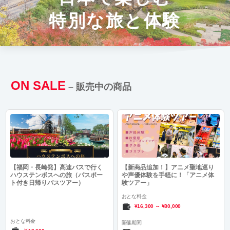
特別な旅と体験
ON SALE
– 販売中の商品
【福岡・長崎発】高速バスで行く
【新商品追加！】アニメ聖地巡り
ハウステンボスへの旅（パスポー
や声優体験を手軽に！「アニメ体
ト付き日帰りバスツアー）
験ツアー」
おとな料金
¥16,300
～
¥80,000
おとな料金
開催期間