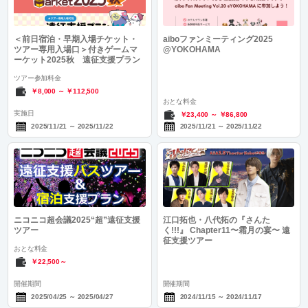
＜前日宿泊・早期入場チケット・
aiboファンミーティング2025
ツアー専用入場口＞付きゲームマ
@YOKOHAMA
ーケット2025秋 遠征支援プラン
ツアー参加料金
￥8,000
～
￥112,500
おとな料金
実施日
￥23,400
～
￥86,800
2025/11/21
～
2025/11/22
2025/11/21
～
2025/11/22
ニコニコ超会議2025“超”遠征支援
江口拓也・八代拓の『さんた
ツアー
く!!!』 Chapter11〜霜月の宴〜 遠
征支援ツアー
おとな料金
￥22,500～
開催期間
開催期間
2025/04/25
～
2025/04/27
2024/11/15
～
2024/11/17