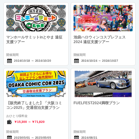
マンホールサミットinとやま 遠征
池袋ハロウィンコスプレフェス
支援ツアー
2024 遠征支援ツアー
開催期間
開催期間
2024/10/18
～
2024/10/20
2024/10/24
～
2024/10/27
【販売終了しました】「大阪コミ
FUELFEST2024満喫プラン
コン2025」交通宿泊支援プラン
おひとり様料金
￥15,300
～
￥71,820
開催期間
開催期間
2025/05/01
～
2025/05/05
2024/08/31