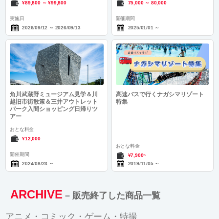
¥89,800
～
¥99,800
75,000
～
80,000
実施日
開催期間
2026/09/12
～
2026/09/13
2025/01/01
～
角川武蔵野ミュージアム見学＆川
高速バスで行くナガシマリゾート
越旧市街散策＆三井アウトレット
特集
パーク入間ショッピング日帰りツ
アー
おとな料金
¥12,000
おとな料金
開催期間
¥7,900~
2024/08/23
～
2019/11/05
～
ARCHIVE
– 販売終了した商品一覧
アニメ・コミック・ゲーム・特撮