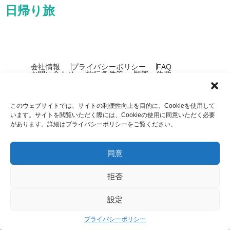
日帰り旅
会社情報
プライバシーポリシー
FAQ
お問い合わせ
旅行条件等
標識・約款
ご利用ガイド
特定商取引法に基づく表記
マイページ
このウェブサイトでは、サイトの利便性向上を目的に、Cookieを使用して
います。サイトを閲覧いただく際には、Cookieの使用に同意いただく必要
があります。詳細はプライバシーポリシーをご覧ください。
同意
拒否
Copyright © COOL JAPAN TRAVEL, Inc.
設定
プライバシーポリシー