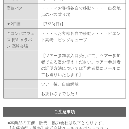
高速バス
・・・＜お客様各自で移動＞・・・出発地
点のバス乗り場
▼2日目
【7/26(日)】
＃コンパスフェ
・・・＜お客様各自で移動＞・・・ビエン
ス 街キャラバ
ト高崎 ビッグキューブ
ン 高崎会場
【ツアー参加者入口受付にて、ツアー参加
者である旨お伝えください。ツアー参加者
の証明方法については予約者様にメールに
てお送りいたします】
ツアー後、自由解散
お疲れさまでした！
ご注意事項
■本商品の主催、販売、協力会社は以下となります。
【主催旅行・販売】株式会社クールジャパントラベル