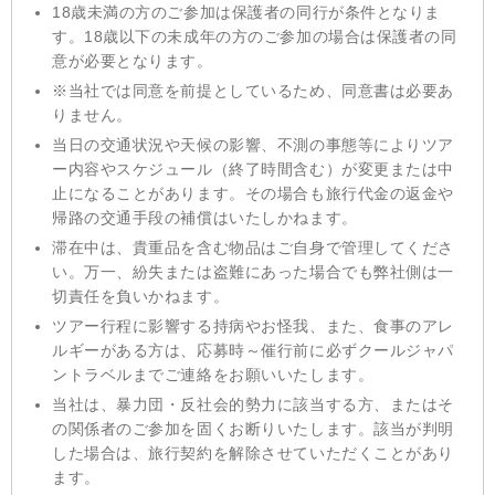
18歳未満の方のご参加は保護者の同行が条件となりま
す。18歳以下の未成年の方のご参加の場合は保護者の同
意が必要となります。
※当社では同意を前提としているため、同意書は必要あ
りません。
当⽇の交通状況や天候の影響、不測の事態等によりツア
ー内容やスケジュール（終了時間含む）が変更または中
⽌になることがあります。その場合も旅⾏代⾦の返⾦や
帰路の交通⼿段の補償はいたしかねます。
滞在中は、貴重品を含む物品はご自身で管理してくださ
い。万一、紛失または盗難にあった場合でも弊社側は一
切責任を負いかねます。
ツアー行程に影響する持病やお怪我、また、食事のアレ
ルギーがある方は、応募時～催行前に必ずクールジャパ
ントラベルまでご連絡をお願いいたします。
当社は、暴力団・反社会的勢力に該当する方、またはそ
の関係者のご参加を固くお断りいたします。該当が判明
した場合は、旅行契約を解除させていただくことがあり
ます。