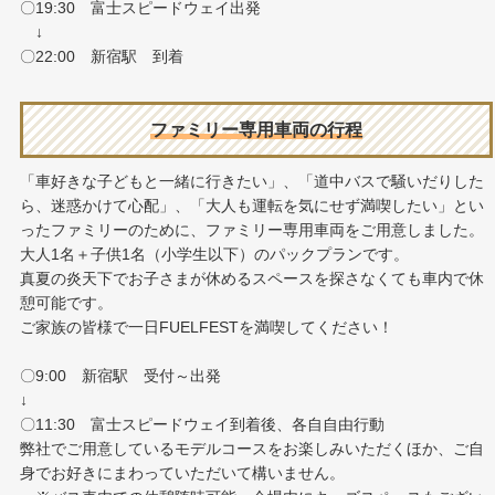
〇19:30 富士スピードウェイ出発
↓
〇22:00 新宿駅 到着
ファミリー専用車両の
行程
「車好きな子どもと一緒に行きたい」、「道中バスで騒いだりした
ら、迷惑かけて心配」、「大人も運転を気にせず満喫したい」とい
ったファミリーのために、ファミリー専用車両をご用意しました。
大人1名＋子供1名（小学生以下）のパックプランです。
真夏の炎天下でお子さまが休めるスペースを探さなくても車内で休
憩可能です。
ご家族の皆様で一日FUELFESTを満喫してください！
〇9:00 新宿駅 受付～出発
↓
〇11:30 富士スピードウェイ到着後、各自自由行動
弊社でご用意しているモデルコースをお楽しみいただくほか、ご自
身でお好きにまわっていただいて構いません。