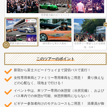
映画さながらの大迫力のスピードランは圧巻！
全世界で一番盛り上がる開催地・日本！
今年もコーディー・ウォーカーが来日！
世界最大級のカーイベント
個性豊かな車が大集結！
スピ
世界最大級のカーイベント
個性豊かな車が大集結！
全世界で一番盛り上がる開催
地・日本！
このツアーのポイント
新宿から富士スピードウェイまで貸切バスで直行！
女性専用車両とファミリー専用車両をご用意！ 乗り換えな
どの心配なく、現地まで行ける！
イベント中は、本ツアー専用の休憩室（冷房完備）、および
バス車内での休憩が可能、休憩所難民にならない！
ビギナー参加者向けのモデルコースもご用意！ 添乗員が御