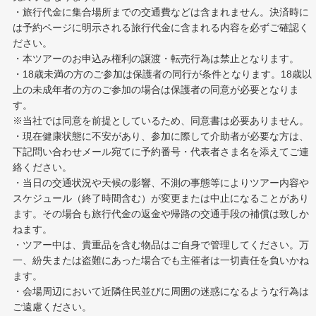
・旅行代金に集合場所までの交通費などは含まれません。決済時に
は予約ページに明示される旅行代金に含まれる内容を必ずご確認く
ださい。
・本ツアーのお申込み権利の譲渡・転売行為は禁止となります。
・18歳未満の方のご参加は保護者の同行が条件となります。18歳以
上の未成年者の方のご参加の場合は保護者の同意が必要となりま
す。
※当社では同意を前提としているため、同意書は必要ありません。
・現在健康状態に不安があり、参加に際して介助者が必要な方は、
下記問い合わせメール宛てに予約番号・代表者さま名を添えてご連
絡ください。
・当日の交通状況や天候の影響、不測の事態等によりツアー内容や
スケジュール（終了時間含む）が変更または中止になることがあり
ます。その場合も旅行代金の返金や帰路の交通手段の補償は致しか
ねます。
・ツアー中は、貴重品を含む物品はご自身で管理してください。万
一、紛失または盗難にあった場合でも主催者は一切責任を負いかね
ます。
・会場周辺において近隣住民並びに周囲の迷惑になるような行為は
ご遠慮ください。