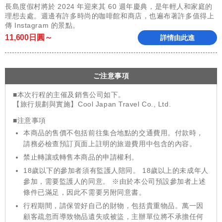
長島度假村將於 2024 年迎來其 60 週年慶典，是年輕人和家庭的
理想去處。週邊有許多時尚的咖啡館和商店，也遍布著許多值得上
傳 Instagram 的景點。
11,600日圓～
詳情由此進
ご注意事項
■本次行程的主催及銷售公司如下。
【旅行規劃與實施】Cool Japan Travel Co., Ltd.
■注意事項
本商品的售價不包括前往集合地點的交通費用。付款時，
請務必檢查預訂頁面上註明的旅遊費用中包含的內容。
禁止轉讓或轉售本商品的申請權利。
18歲以下的參加者須有監護人陪同。 18歲以上的未成年人
參加，需要監護人的同意。 ※由於本公司預設參加者上述
條件已滿足，因此不需要另附同意書。
行程期間，請保管好自己的財物，包括貴重物品。萬一因
顧客疏忽而導致物品遺失或被盜，主辦單位將不承擔任何