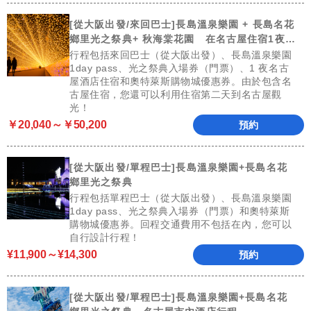
[從大阪出發/來回巴士]長島溫泉樂園 + 長島名花
鄉里光之祭典+ 秋海棠花園 在名古屋住宿1夜2
天（含飯店）
行程包括來回巴士（從大阪出發）、長島溫泉樂園
1day pass、光之祭典入場券（門票）、1 夜名古
屋酒店住宿和奧特萊斯購物城優惠券。由於包含名
古屋住宿，您還可以利用住宿第二天到名古屋觀
光！
￥20,040～￥50,200
預約
[從大阪出發/單程巴士]長島溫泉樂園+長島名花
鄉里光之祭典
行程包括單程巴士（從大阪出發）、長島溫泉樂園
1day pass、光之祭典入場券（門票）和奧特萊斯
購物城優惠券。回程交通費用不包括在內，您可以
自行設計行程！
¥11,900～¥14,300
預約
[從大阪出發/單程巴士]長島溫泉樂園+長島名花