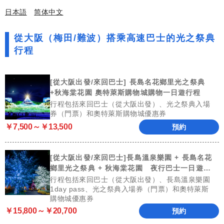
日本語
简体中文
從大阪（梅田/難波）搭乘高速巴士的光之祭典
行程
[從大阪出發/來回巴士] 長島名花鄉里光之祭典
+秋海棠花園 奧特萊斯購物城購物一日遊行程
行程包括來回巴士（從大阪出發）、光之祭典入場
券（門票）和奧特萊斯購物城優惠券
￥7,500～￥13,500
預約
[從大阪出發/來回巴士]長島溫泉樂園 + 長島名花
鄉里光之祭典 + 秋海棠花園 夜行巴士一日遊行
程
行程包括來回巴士（從大阪出發）、長島溫泉樂園
1day pass、光之祭典入場券（門票）和奧特萊斯
購物城優惠券
￥15,800～￥20,700
預約