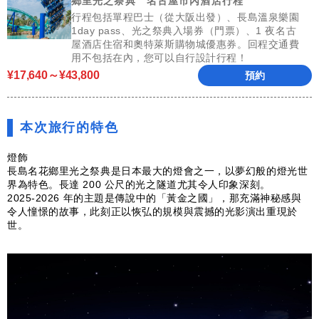
鄉里光之祭典 名古屋市內酒店行程
行程包括單程巴士（從大阪出發）、長島溫泉樂園
1day pass、光之祭典入場券（門票）、1 夜名古
屋酒店住宿和奧特萊斯購物城優惠券。回程交通費
用不包括在內，您可以自行設計行程！
¥17,640～¥43,800
預約
本次旅行的特色
燈飾
長島名花鄉里光之祭典是日本最大的燈會之一，以夢幻般的燈光世
界為特色。長達 200 公尺的光之隧道尤其令人印象深刻。
2025-2026 年的主題是傳說中的「黃金之國」，那充滿神秘感與
令人憧憬的故事，此刻正以恢弘的規模與震撼的光影演出重現於
世。