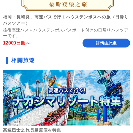
福岡・長崎発、高速バスで行くハウステンボスへの旅（日帰り
バスツアー）
往復高速バス＋ハウステンボスパスポート付きの日帰りバスツア
ーです。
12000日圓～
詳情由此進
相關旅遊
高速巴士之旅長島度假村特集