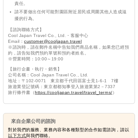
責任。
請不要做出任何可能對園區附近居民或周圍其他人造成滋
擾的行為。
【諮詢聯絡方式】
Cool Japan Travel Co., Ltd.・客服中心
Email：
customer@cooljapan.travel
※諮詢時，請在郵件名稱中告知我們商品名稱，如果您已經預
約，請告知我們預約單號和預約者姓名。
※營業時間：10:00～19:00
【旅行企畫・執行・銷售】
公司名稱：Cool Japan Travel Co., Ltd.
地址：〒102-0071 東京都千代田區富士見1-6-1 7樓
旅遊業登記號碼：東京都都知事登入旅遊業第2－7337
旅行條件書（
https://cooljapan.travel/travel_terms/
）
來自企業公司的諮詢
對於我們的服務、業務內容和各種類型的合作如需諮詢，請以
以下方式
與我們聯絡。